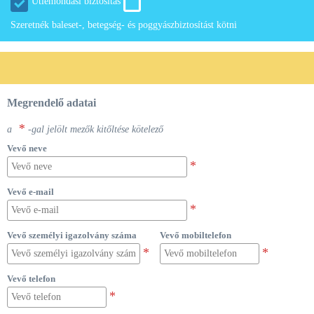
Útlemondási biztosítás
Szeretnék baleset-, betegség- és poggyászbiztosítást kötni
Megrendelő adatai
*
a
-gal jelölt mezők kitőltése kötelező
Vevő neve
Vevő e-mail
Vevő személyi igazolvány száma
Vevő mobiltelefon
Vevő telefon