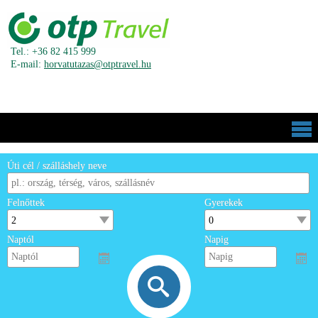
Tel.: +36 82 415 999
E-mail:
horvatutazas@otptravel.hu
Úti cél / szálláshely neve
Felnőttek
Gyerekek
Naptól
Napig