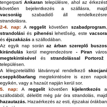
tengerparti
Ankaran
településre, ahol az érkezés
követően bejelentkezés a szállásra, majd
vacsoráig
szabadidő áll rendelkezésre
strandolásra.
2-4. nap:
A
reggelit
követően
szabadprogram
strandolási
és
pihenési
lehetőség, este
v
acsor
és
éjszakázás
a szállodában.
Az egyik nap során
az árban szereplő buszo
kirándulás
kerül megrendezésre
-
Piran
váro
megtekintésével
és
strandolással
Portorož
településen.
A lélegzetelállító látvánnyal rendelkező
skocjani
cseppkőbarlang
megtekintésére is ezen napok
egyikén, vagy a hazaút napján kerül sor.
5. nap:
A
reggelit
követően
kijelentkezés
a
szállodából, délelőtt még pár óra strandolás, majd
hazautazás.
Hazaérkezés az esti, éjszakai órákban