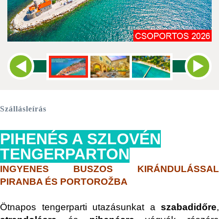
Szállásleírás
PIHENÉS A SZLOVÉN
TENGERPARTON
INGYENES BUSZOS KIRÁNDULÁSSAL
PIRANBA ÉS PORTOROŽBA
Ötnapos tengerparti utazásunkat a
szabadidőre
,