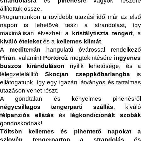
strandolásra
és
pihenésre
vágyók részére
állítottuk össze.
Programunkon a rövidebb utazási idő már az első
napon is lehetővé teszi a strandolást, így
maximálisan élvezheti a
kristálytiszta tengert
, a
kiváló ételeket
és a
kellemes klímát
.
A
mediterrán
hangulatú óvárossal rendelkező
Piran
, valamint
Portorož
megtekintésére
ingyenes
buszos kiránduláson
nyílik lehetősége, és 
lélegzetelállító
Skocjan cseppkőbarlangba
i
ellátogatunk, így egy igazán látványos és tartalmas
utazáson vehet részt.
A gondtalan és kényelmes pihenésről
négycsillagos tengerparti szállás
, kivál
félpanziós ellátás
és
légkondicionált szobák
gondoskodnak!
Töltsön kellemes és pihentető napokat a
szlovén tengerparton a strandolás és