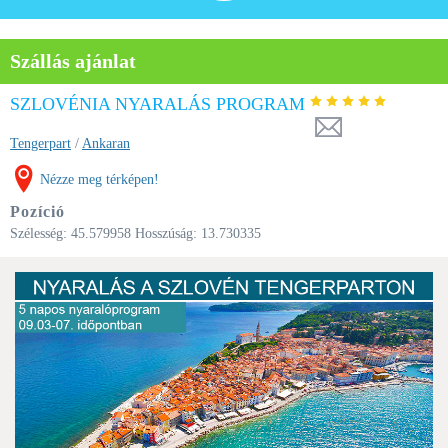
Szállás ajánlat
SZLOVÉNIA NYARALÁS PROGRAM
Tengerpart
/
Ankaran
Nézze meg térképen!
Pozíció
Szélesség:
45.579958
Hosszúság:
13.730335