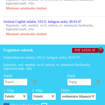
légkondícionált, villa
Minimum tartózkodás részletei
Szolnok-Ceglédi indulás, SZLO, kétágyas szoba, 09.03-07.
hajszárító, széf, minibár, wi-fi, telefon, tv, zuhanyzós fürdőszoba,
légkondícionált, villa
Minimum tartózkodás részletei
Foglalási adatok
PDF AJÁNLAT
Székesfehérvári indulás, SZLO, kétágyas szoba, 09.03-07.
hajszárító, széf, minibár, wi-fi, telefon, tv, zuhanyzós fürdőszoba,
légkondícionált, villa
Naptól
Napig
1. főágy
2. főágy
Ellátás: