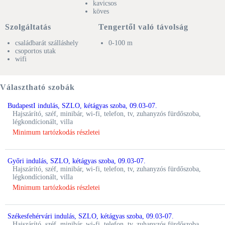
kavicsos
köves
Szolgáltatás
Tengertől való távolság
családbarát szálláshely
0-100 m
csoportos utak
wifi
Választható szobák
BudapestI indulás, SZLO, kétágyas szoba, 09.03-07.
hajszárító, széf, minibár, wi-fi, telefon, tv, zuhanyzós fürdőszoba,
légkondícionált, villa
Minimum tartózkodás részletei
Győri indulás, SZLO, kétágyas szoba, 09.03-07.
hajszárító, széf, minibár, wi-fi, telefon, tv, zuhanyzós fürdőszoba,
légkondícionált, villa
Minimum tartózkodás részletei
Székesfehérvári indulás, SZLO, kétágyas szoba, 09.03-07.
hajszárító, széf, minibár, wi-fi, telefon, tv, zuhanyzós fürdőszoba,