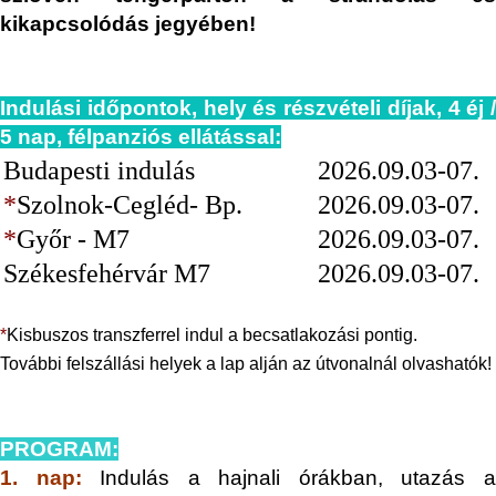
kikapcsolódás jegyében!
Indulási időpontok, hely és részvételi díjak, 4 éj /
5 nap, félpanziós ellátással:
Budapesti indulás
2026.09.03-07.
*
Szolnok-Cegléd- Bp.
2026.09.03-07.
*
Győr - M7
2026.09.03-07.
Székesfehérvár M7
2026.09.03-07.
*
Kisbuszos transzferrel indul a becsatlakozási pontig.
További felszállási helyek a lap alján az útvonalnál olvashatók!
PROGRAM:
1. nap:
Indulás a hajnali órákban, utazás 