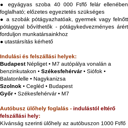
● e
gyágyas szoba 40 000 Ft
/fő felár ellenében
foglalható;
előzetes egyeztetés szükséges
●
a szobák pótágyazhatóak, gyermek vagy felnőt
pótággyal bővíthetők - pótágykedvezményes árért
forduljon munkatársainkhoz
● utastársítás kérhető
Indulási és felszállási helyek:
Budapest
Népliget • M7 autópálya vonalán a
benzinkutakon •
Székesfehérvár
• Siófok •
Balatonlelle • Nagykanizsa
Szolnok
• Cegléd • Budapest
Győr
• Székesfehérvár • M7
Autóbusz ülőhely foglalás -
indulástól eltérő
felszállási hely
:
Kívánság szerinti ülőhely az autóbuszon 1000 Ft/fő