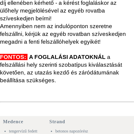
díj ellenében kérhető - a kérést foglaláskor az
ülőhely megjelölésével az egyéb rovatba
szíveskedjen beírni!
Amennyiben nem az indulóponton szeretne
felszállni, kérjük az egyéb rovatban szíveskedjen
megadni a fenti felszállóhelyek egyikét!
FONTOS:
A FOGLALÁSI ADATOKNÁL
a
felszállási hely szerinti szobatípus kiválasztását
követően, az utazás kezdő és záródátumának
beállítása szükséges.
Medence
Strand
tengervízű fedett
betonos napozórész