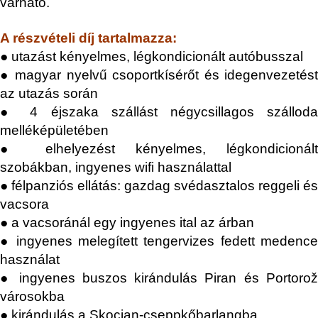
várható.
A részvételi díj tartalmazza:
● utazást kényelmes, légkondicionált autóbusszal
● magyar nyelvű csoportkísérőt és idegenvezetést
az utazás során
● 4 éjszaka szállást négycsillagos szálloda
melléképületében
● elhelyezést kényelmes, légkondicionált
szobákban, ingyenes wifi használattal
● félpanziós ellátás: gazdag svédasztalos reggeli és
vacsora
● a vacsoránál egy ingyenes ital az árban
● ingyenes melegített tengervizes fedett medence
használat
● ingyenes buszos kirándulás Piran és Portorož
városokba
● kirándulás a Skocjan-cseppkőbarlangba