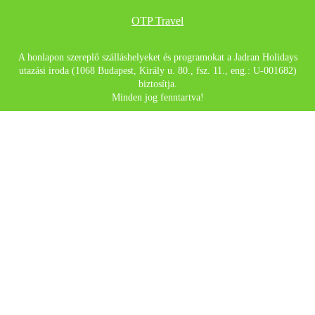
OTP Travel
A honlapon szereplő szálláshelyeket és programokat a Jadran Holidays
utazási iroda (1068 Budapest, Király u. 80., fsz. 11., eng.: U-001682)
biztosítja.
Minden jog fenntartva!