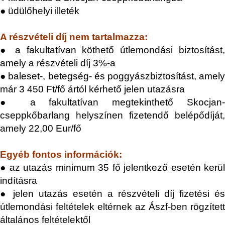
● üdülőhelyi illeték
A részvételi díj nem tartalmazza:
●
a fakultatívan köthető útlemondási biztosítást
amely a részvételi díj 3%-a
●
baleset-, betegség- és poggyászbiztosítást, amel
már 3
450 F
t
/fő ártól kérhető jelen utazásra
● a fakultatívan megtekinthető Skocjan-
cseppkőbarlang helyszínen fizetendő belépődíját,
amely 22,00 Eur/fő
Egyéb fontos információk:
●
az utazás minimum 35 fő jelentkező esetén kerü
indításra
● jelen utazás esetén a részvételi díj fizetési és
útlemondási feltételek eltérnek az Ászf-ben rögzített
általános feltételektől