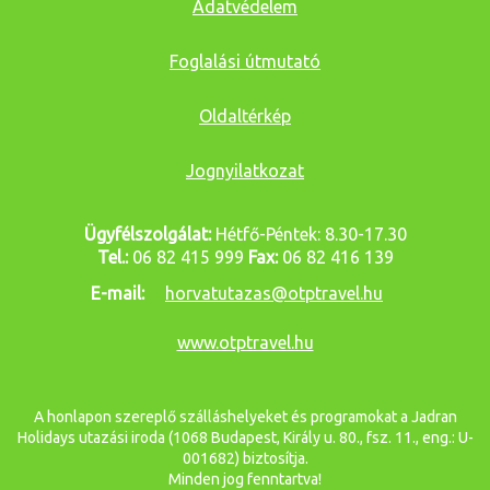
Adatvédelem
Foglalási útmutató
Oldaltérkép
Jognyilatkozat
Ügyfélszolgálat:
Hétfő-Péntek: 8.30-17.30
Tel.:
06 82 415 999
Fax:
06 82 416 139
E-mail:
horvatutazas@otptravel.hu
www.otptravel.hu
A honlapon szereplő szálláshelyeket és programokat a Jadran
Holidays utazási iroda (1068 Budapest, Király u. 80., fsz. 11., eng.: U-
001682) biztosítja.
Minden jog fenntartva!