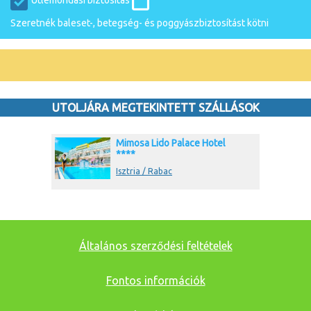
Útlemondási biztosítás
Szeretnék baleset-, betegség- és poggyászbiztosítást kötni
UTOLJÁRA MEGTEKINTETT SZÁLLÁSOK
Mimosa Lido Palace Hotel
****
Isztria / Rabac
Általános szerződési feltételek
Fontos információk