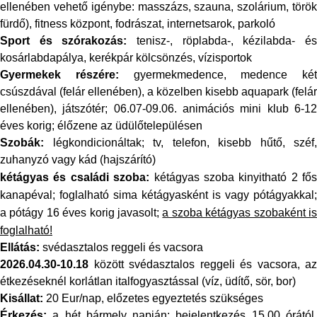
ellenében vehető igénybe: masszázs, szauna, szolárium, török
fürdő), fitness központ, fodrászat, internetsarok, parkoló
Sport és szórakozás:
tenisz-, röplabda-, kézilabda- é
kosárlabdapálya, kerékpár kölcsönzés, vízisportok
Gyermekek részére:
gyermekmedence, medence két
csúszdával (felár ellenében),
a közelben kisebb aquapark (felár
ellenében), játszótér; 06.07-09.06. animációs mini klub 6-12
éves korig; élőzene az üdülőtelepülésen
Szobák:
légkondicionáltak; tv, telefon, kisebb hűtő, széf,
zuhanyzó vagy kád (hajszárító)
kétágyas és családi szoba:
kétágyas szoba kinyitható 2 fős
kanapéval; foglalható sima kétágyasként is vagy pótágyakkal;
a pótágy 16 éves korig javasolt;
a szoba kétágyas szobaként i
foglalható!
Ellátás:
svédasztalos reggeli és vacsora
2026.04.30-10.18
között svédasztalos reggeli és vacsora, az
étkezéseknél
korlátlan italfogyasztással (víz, üdítő, sör, bor)
Kisállat:
20 Eur/nap, előzetes egyeztetés szükséges
Érkezés:
a hét bármely napján; bejelentkezés 15.00 órától,