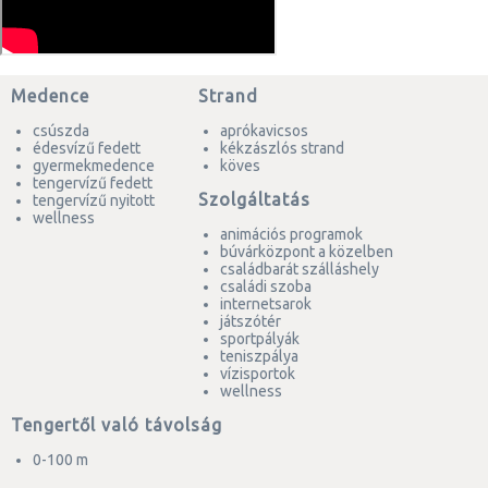
Medence
Strand
csúszda
aprókavicsos
édesvízű fedett
kékzászlós strand
gyermekmedence
köves
tengervízű fedett
Szolgáltatás
tengervízű nyitott
wellness
animációs programok
búvárközpont a közelben
családbarát szálláshely
családi szoba
internetsarok
játszótér
sportpályák
teniszpálya
vízisportok
wellness
Tengertől való távolság
0-100 m