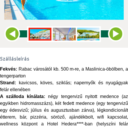
Szállásleírás
Fekvés:
Rabac városától kb. 500 m-re, a Maslinica-öbölben, a
tengerparton
Strand:
kavicsos, köves, sziklás; napernyők és nyugágyak
felár ellenében
A szálloda kínálata:
négy tengervizű nyitott medence (a
egyikben hidromasszázs), két fedett medence (egy tengervizű
egy édesvizű; július és augusztusban zárva), légkondicionált
étterem, bár, pizzéria, söröző, ajándékbolt, wifi kapcsolat,
wellness központ a Hotel Hedera****-ban (helyszíni felár