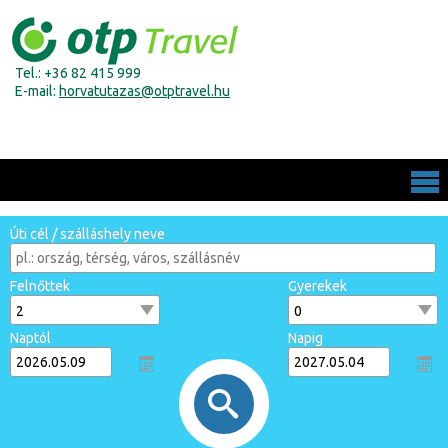
Tel.: +36 82 415 999
E-mail:
horvatutazas@otptravel.hu
Úti cél / szálláshely neve
Felnőttek
Gyerekek
Naptól
Napig