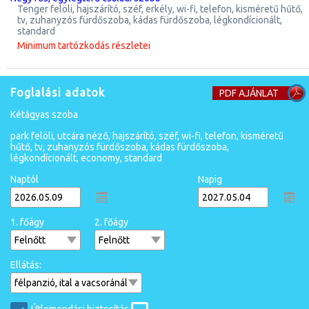
tenger felöli, hajszárító, széf, erkély, wi-fi, telefon, kisméretű hűtő,
tv, zuhanyzós fürdőszoba, kádas fürdőszoba, légkondícionált,
standard
Minimum tartózkodás részletei
Foglalási adatok
PDF AJÁNLAT
kétágyas szoba
park felöli, utcára néző, hajszárító, széf, wi-fi, telefon, kisméretű
hűtő, tv, zuhanyzós fürdőszoba, kádas fürdőszoba,
légkondícionált, economy, standard
Naptól
Napig
1. főágy
2. főágy
Ellátás: