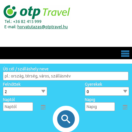
Tel.: +36 82 415 999
E-mail:
horvatutazas@otptravel.hu
Úti cél / szálláshely neve
Felnőttek
Gyerekek
Naptól
Napig