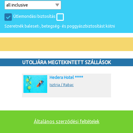
Útlemondási biztosítás
Szeretnék baleset-, betegség- és poggyászbiztosítást kötni
UTOLJÁRA MEGTEKINTETT SZÁLLÁSOK
Hedera Hotel ****
Isztria / Rabac
Általános szerződési feltételek