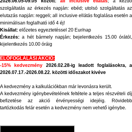
2026.06.05-09.05 között:
all inclusive ellátás
; a kezdő
szolgáltatás az érkezés napján: ebéd; utolsó szolgáltatás az
elutazás napján: reggeli; all inclusive ellátás foglalása esetén a
minimálisan foglalható idő 4 éj!
Kisállat:
előzetes egyeztetéssel 20 Eur/nap
Érkezés:
a hét bármely napján; bejelentkezés 15.00 órától,
kijelentkezés 10.00 óráig
ELŐFOGLALÁSI AKCIÓ:
-15% kedvezmény
2026.02.28-ig leadott foglalásokra,
2026.07.17.-2026.08.22. közötti időszakot kivéve
A kedvezmény a kalkulációkban már levonásra került.
A kedvezmény igénybevételének feltétele a teljes részvételi díj
befizetése az akció érvényességi idejéig. Rövidebb
tartózkodás felár esetén a kedvezmény nem vehető igénybe.