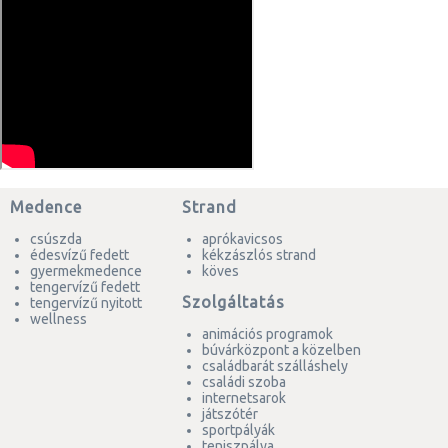
Medence
Strand
csúszda
aprókavicsos
édesvízű fedett
kékzászlós strand
gyermekmedence
köves
tengervízű fedett
Szolgáltatás
tengervízű nyitott
wellness
animációs programok
búvárközpont a közelben
családbarát szálláshely
családi szoba
internetsarok
játszótér
sportpályák
teniszpálya