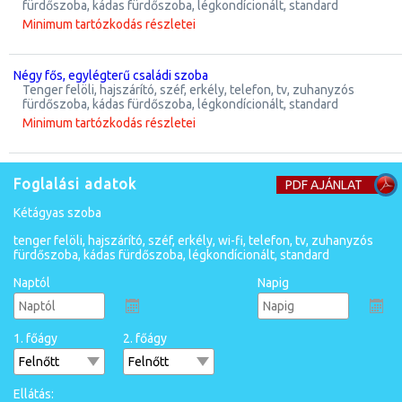
fürdőszoba, kádas fürdőszoba, légkondícionált, standard
Minimum tartózkodás részletei
négy fős, egylégterű családi szoba
tenger felöli, hajszárító, széf, erkély, telefon, tv, zuhanyzós
fürdőszoba, kádas fürdőszoba, légkondícionált, standard
Minimum tartózkodás részletei
Foglalási adatok
PDF AJÁNLAT
kétágyas szoba
tenger felöli, hajszárító, széf, erkély, wi-fi, telefon, tv, zuhanyzós
fürdőszoba, kádas fürdőszoba, légkondícionált, standard
Naptól
Napig
1. főágy
2. főágy
Ellátás: