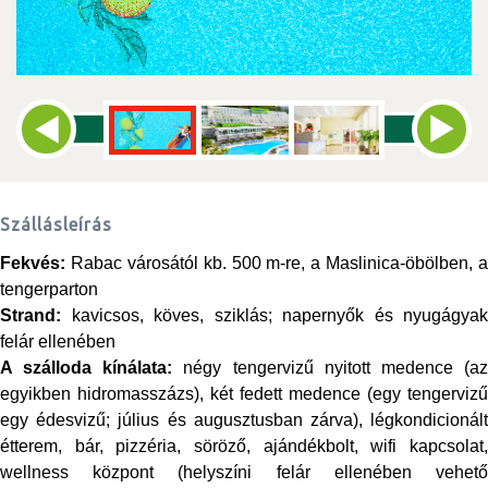
Szállásleírás
Fekvés:
Rabac városától kb. 500 m-re, a Maslinica-öbölben, a
tengerparton
Strand:
kavicsos, köves, sziklás; napernyők és nyugágyak
felár ellenében
A szálloda kínálata:
négy tengervizű nyitott medence (a
egyikben hidromasszázs), két fedett medence (egy tengervizű
egy édesvizű; július és augusztusban zárva), légkondicionált
étterem, bár, pizzéria, söröző, ajándékbolt, wifi kapcsolat,
wellness központ (helyszíni felár ellenében vehető