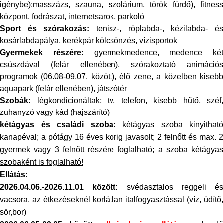
igénybe):masszázs, szauna, szolárium, török fürdő), fitness
központ, fodrászat, internetsarok, parkoló
Sport és szórakozás:
tenisz-, röplabda-, kézilabda- é
kosárlabdapálya, kerékpár kölcsönzés, vízisportok
Gyermekek részére:
gyermekmedence, medence két
csúszdával (felár ellenében), szórakoztató animációs
programok (06.08-09.07. között), élő zene, a közelben kisebb
aquapark (felár ellenében), játszótér
Szobák:
légkondicionáltak; tv, telefon, kisebb hűtő, széf,
zuhanyzó vagy kád (hajszárító)
kétágyas és családi szoba:
kétágyas szoba kinyitható
kanapéval; a pótágy 16 éves korig javasolt; 2 felnőtt és max. 2
gyermek vagy 3 felnőtt részére foglalható;
a szoba kétágyas
szobaként is foglalható!
Ellátás:
2026.04.06.-2026.11.01
között:
svédasztalos reggeli és
vacsora, az étkezéseknél
korlátlan italfogyasztással (víz, üdítő,
sör,bor)