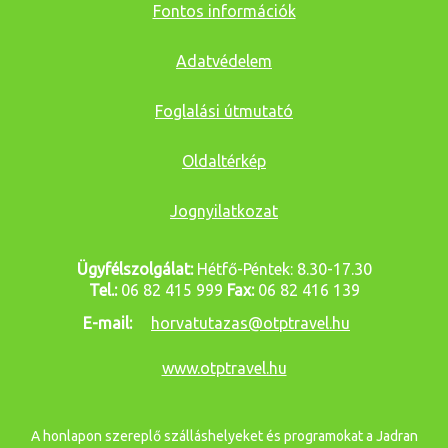
Fontos információk
Adatvédelem
Foglalási útmutató
Oldaltérkép
Jognyilatkozat
Ügyfélszolgálat:
Hétfő-Péntek: 8.30-17.30
Tel.:
06 82 415 999
Fax:
06 82 416 139
E-mail:
horvatutazas@otptravel.hu
www.otptravel.hu
A honlapon szereplő szálláshelyeket és programokat a Jadran