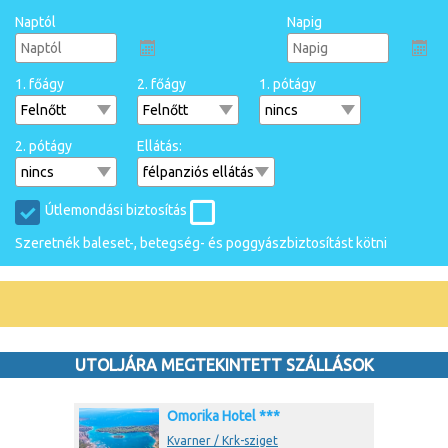
Naptól
Napig
1. főágy
2. főágy
1. pótágy
2. pótágy
Ellátás:
Útlemondási biztosítás
Szeretnék baleset-, betegség- és poggyászbiztosítást kötni
UTOLJÁRA MEGTEKINTETT SZÁLLÁSOK
Omorika Hotel ***
Kvarner / Krk-sziget