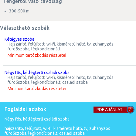
Tengertől való távolság
300-500 m
Választható szobák
kétágyas szoba
hajszárító, felújított, wi-fi, kisméretű hűtő, tv, zuhanyzós
fürdőszoba, légkondícionált
Minimum tartózkodás részletei
négy fős, kétlégterű családi szoba
hajszárító, felújított, wi-fi, kisméretű hűtő, tv, zuhanyzós
fürdőszoba, légkondícionált, családi szoba
Minimum tartózkodás részletei
Foglalási adatok
PDF AJÁNLAT
négy fős, kétlégterű családi szoba
hajszárító, felújított, wi-fi, kisméretű hűtő, tv, zuhanyzós
fürdőszoba, légkondícionált, családi szoba