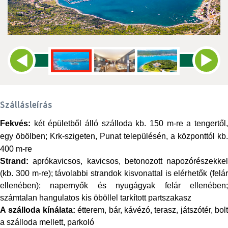
Szállásleírás
Fekvés:
két épületből álló szálloda kb. 150 m-re a tengertől,
egy öbölben; Krk-szigeten, Punat településén, a központtól kb.
400 m-re
Strand:
aprókavicsos, kavicsos, betonozott napozórészekkel
(kb. 300 m-re); távolabbi strandok kisvonattal is elérhetők (felár
ellenében);
napernyők és nyugágyak felár ellenében
számtalan hangulatos kis öböllel tarkított partszakasz
A szálloda kínálata:
étterem, bár, kávézó, terasz, játszótér, bolt
a szálloda mellett, parkoló