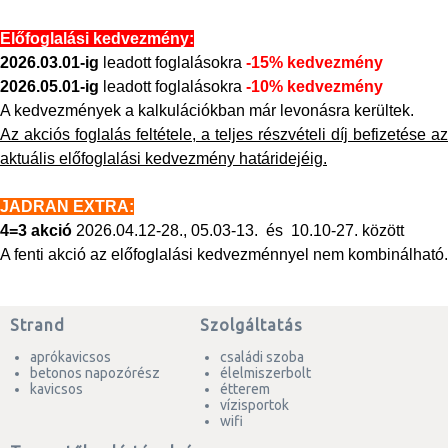
Előfoglalási kedvezmény:
2026.03.01-ig
leadott foglalásokra
-15% kedvezmény
2026.05.01-ig
leadott foglalásokra
-10% kedvezmény
A kedvezmények a kalkulációkban már levonásra kerültek.
Az akciós foglalás feltétele, a teljes részvételi díj befizetése az
aktuális előfoglalási kedvezmény határidejéig.
JADRAN EXTRA:
4=3 akció
2026.04.12-28., 05.03-13. és 10.10-27. között
A fenti akció az előfoglalási kedvezménnyel nem kombinálható.
Strand
Szolgáltatás
aprókavicsos
családi szoba
betonos napozórész
élelmiszerbolt
kavicsos
étterem
vízisportok
wifi