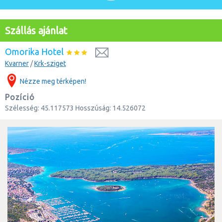
Szállás ajánlat
Omorika Hotel
Kvarner
/
Krk-sziget
Nézze meg térképen!
Pozíció
Szélesség:
45.117573
Hosszúság:
14.526072