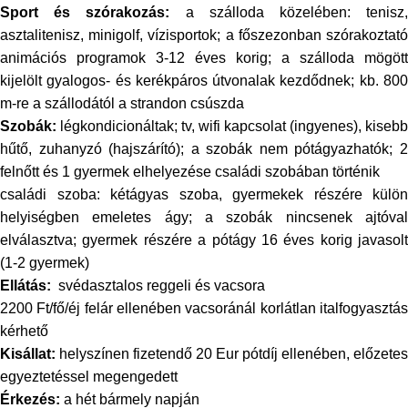
Sport és szórakozás:
a szálloda közelében: tenisz
asztalitenisz, minigolf, vízisportok; a főszezonban szórakoztató
animációs programok 3-12 éves korig; a szálloda mögött
kijelölt gyalogos- és kerékpáros útvonalak kezdődnek; kb. 800
m-re a szállodától a strandon csúszda
Szobák:
légkondicionáltak; tv, wifi kapcsolat (ingyenes), kisebb
hűtő, zuhanyzó (hajszárító); a szobák nem pótágyazhatók; 2
felnőtt és 1 gyermek elhelyezése családi szobában történik
családi szoba: kétágyas szoba, gyermekek részére külön
helyiségben emeletes ágy; a szobák nincsenek ajtóval
elválasztva; gyermek részére a pótágy 16 éves korig javasolt
(1-2 gyermek)
Ellátás:
svédasztalos reggeli és
vacsora
2200 Ft/fő/éj felár ellenében vacsoránál korlátlan italfogyasztás
kérhető
Kisállat:
helyszínen fizetendő 20 Eur pótdíj ellenében, előzetes
egyeztetéssel megengedett
Érkezés:
a hét bármely napján