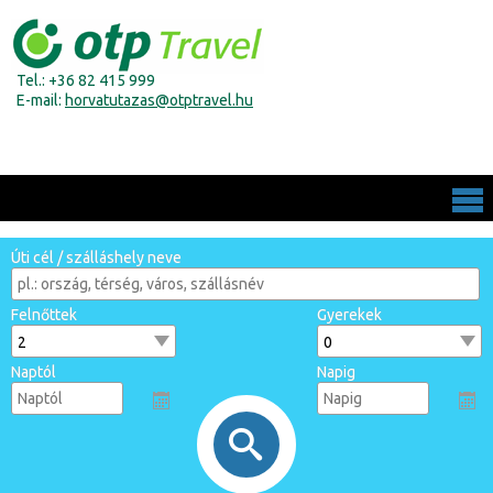
Tel.: +36 82 415 999
E-mail:
horvatutazas@otptravel.hu
Úti cél / szálláshely neve
Felnőttek
Gyerekek
Naptól
Napig