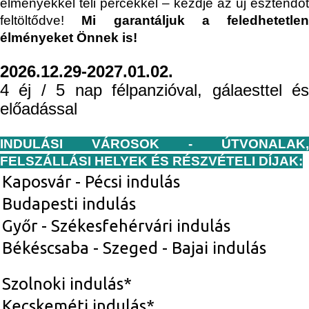
élményekkel teli percekkel – kezdje az új esztendőt
feltöltődve!
Mi garantáljuk a feledhetetlen
élményeket Önnek is!
2026.12.29-2027.01.02.
4 éj / 5 nap félpanzióval, gálaesttel és
előadással
INDULÁSI VÁROSOK - ÚTVONALAK,
FELSZÁLLÁSI HELYEK ÉS RÉSZVÉTELI DÍJAK:
Kaposvár - Pécsi indulás
Budapesti indulás
Győr - Székesfehérvári indulás
Békéscsaba - Szeged - Bajai indulás
Szolnoki indulás*
Kecskeméti indulás*