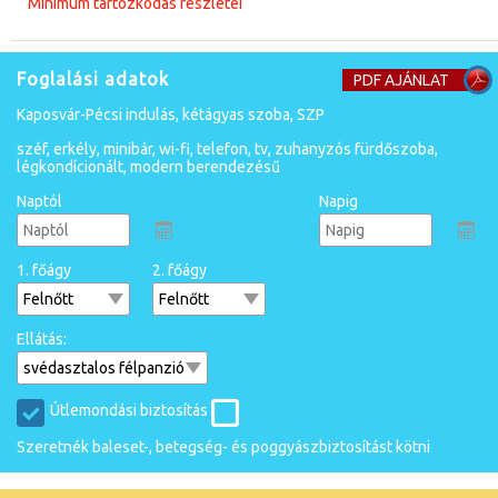
Minimum tartózkodás részletei
Foglalási adatok
PDF AJÁNLAT
Kaposvár-Pécsi indulás, kétágyas szoba, SZP
széf, erkély, minibár, wi-fi, telefon, tv, zuhanyzós fürdőszoba,
légkondícionált, modern berendezésű
Naptól
Napig
1. főágy
2. főágy
Ellátás:
Útlemondási biztosítás
Szeretnék baleset-, betegség- és poggyászbiztosítást kötni