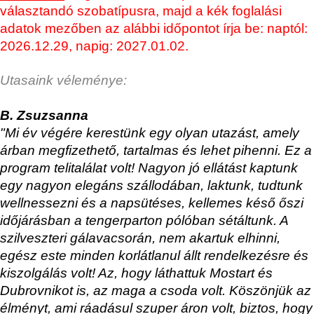
választandó szobatípusra, majd a kék foglalási
adatok mezőben az alábbi időpontot írja be: naptól:
2026.12.29, napig: 2027.01.02.
Utasaink véleménye:
B. Zsuzsanna
"Mi év végére kerestünk egy olyan utazást, amely
árban megfizethető, tartalmas és lehet pihenni. Ez a
program telitalálat volt! Nagyon jó ellátást kaptunk
egy nagyon elegáns szállodában, laktunk, tudtunk
wellnessezni és a napsütéses, kellemes késő őszi
időjárásban a tengerparton pólóban sétáltunk. A
szilveszteri gálavacsorán, nem akartuk elhinni,
egész este minden korlátlanul állt rendelkezésre és
kiszolgálás volt! Az, hogy láthattuk Mostart és
Dubrovnikot is, az maga a csoda volt. Köszönjük az
élményt, ami ráadásul szuper áron volt, biztos, hogy