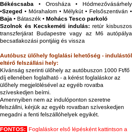
Békéscsaba
• Orosháza • Hódmezővásárhely
•
Szeged
• Mórahalom • Mélykút • Felsőszentiván •
Baja
• Bátaszék •
Mohács Tesco parkoló
Szolnok és Kecskeméti indulás:
retúr kisbuszo
transzferjárat Budapestre vagy az M6 autópálya
becsatlakozási pontjáig és vissza
Autóbusz ülőhely foglalási lehetőség - indulástól
eltérő felszállási hely:
Kívánság szerinti ülőhely az autóbuszon 1000 Ft/fő
díj ellenében foglalható - a kérést foglaláskor az
ülőhely megjelölésével az egyéb rovatba
szíveskedjen beírni.
Amennyiben nem az indulóponton szeretne
felszállni, kérjük az egyéb rovatban szíveskedjen
megadni a fenti felszállóhelyek egyikét.
FONTOS:
Foglaláskor első lépésként kattintson a