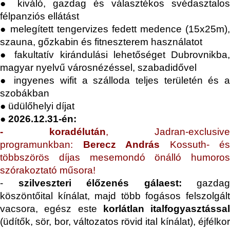
● kiváló, gazdag és választékos svédasztalos
félpanziós ellátást
● melegített tengervizes fedett medence (15x25m),
szauna, gőzkabin és fitneszterem használatot
● fakultatív kirándulási lehetőséget Dubrovnikba,
magyar nyelvű városnézéssel, szabadidővel
● ingyenes wifit a szálloda teljes területén és a
szobákban
● üdülőhelyi díjat
● 2026.12.31-én:
-
koradélután
, Jadran-exclusive
programunkban:
Berecz András
Kossuth- és
többszörös díjas mesemondó önálló humoros
szórakoztató műsora!
-
szilveszteri élőzenés gálaest:
gazdag
köszöntőital kínálat, majd több fogásos felszolgált
vacsora, egész este
korlátlan
italfogyasztással
(üdítők, sör, bor, változatos rövid ital kínálat), éjfélkor