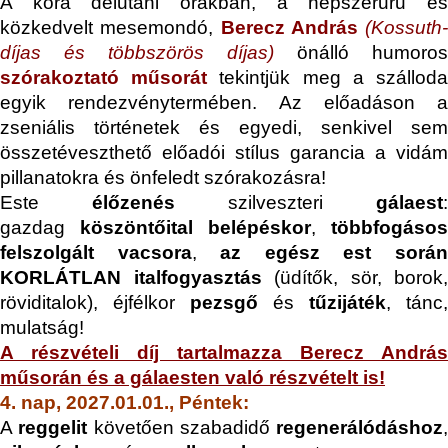
A kora délutáni órákban, a népszerűrű és
közkedvelt mesemondó,
Berecz András
(Kossuth-
díjas és többszörös díjas)
önálló humoros
szórakoztató műsorát
tekintjük meg a szállod
egyik rendezvénytermében.
Az előadáson a
zseniális történetek és egyedi, senkivel sem
összetéveszthető előadói stílus garancia a vidám
pillanatokra és önfeledt szórakozásra!
Este
élőzenés
szilveszteri
gálaest
:
gazdag
köszöntőital belépéskor
,
többfogásos
felszolgált vacsora
,
az egész est sorá
KORLÁTLAN italfogyasztás
(üdítők, sör, borok,
röviditalok), éjfélkor
pezsgő
és
tűzijáték
, tánc,
mulatság!
A részvételi díj tartalmazza Berecz András
műsorán és a gálaesten való részvételt is!
4. nap, 2027.01.01., Péntek:
A
reggelit
követően szabadidő
regenerálódáshoz
,