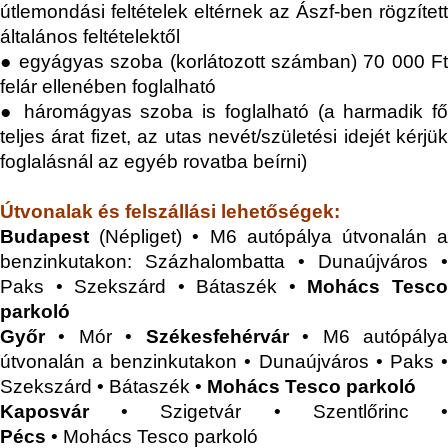
útlemondási feltételek eltérnek az Ászf-ben rögzített
általános feltételektől
● egyágyas szoba (korlátozott számban) 70 000 Ft
felár ellenében foglalható
● háromágyas szoba is foglalható (a harmadik fő
teljes árat fizet, az utas nevét/születési idejét kérjük
foglalásnál az egyéb rovatba beírni)
Útvonalak és felszállási lehetőségek:
Budapest
(Népliget) • M6 autópálya útvonalán 
benzinkutakon: Százhalombatta • Dunaújváros •
Paks • Szekszárd • Bátaszék •
Mohács Tesc
parkoló
Győr
• Mór •
Székesfehérvár
• M6 autópály
útvonalán a benzinkutakon • Dunaújváros • Paks •
Szekszárd • Bátaszék •
Mohács Tesco parkoló
Kaposvár
• Szigetvár • Szentlőrinc •
Pécs
•
Mohács Tesco parkoló