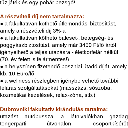
tűzijáték és egy pohár pezsgő!
A részvételi díj nem tartalmazza:
● a fakultatívan köthető útlemondási biztosítást,
amely a részvételi díj 3%-a
● a fakultatívan köthető baleset-, betegség- és
poggyászbiztosítást, amely már 3450 Ft/fő ártól
igényelhető a teljes utazásra - életkorfelár nélkül
(70. év felett is felármentes!)
● a helyszínen fizetendő boszniai útadó díját, amely
kb. 10 Euro/fő
● a wellness részlegben igénybe vehető további
feláras szolgáltatásokat (masszázs, sószoba,
kozmetikai kezelések, relax-zóna, stb.)
Dubrovniki fakultatív kirándulás tartalma:
utazást autóbusszal a látnivalókban gazdag
tengerparti útvonalon, csoportkísérőt