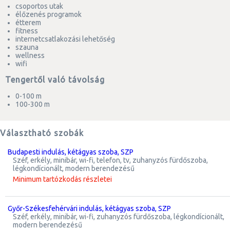
csoportos utak
élőzenés programok
étterem
fitness
internetcsatlakozási lehetőség
szauna
wellness
wifi
Tengertől való távolság
0-100 m
100-300 m
Választható szobák
Budapesti indulás, kétágyas szoba, SZP
széf, erkély, minibár, wi-fi, telefon, tv, zuhanyzós fürdőszoba,
légkondícionált, modern berendezésű
Minimum tartózkodás részletei
Győr-Székesfehérvári indulás, kétágyas szoba, SZP
széf, erkély, minibár, wi-fi, zuhanyzós fürdőszoba, légkondícionált,
modern berendezésű