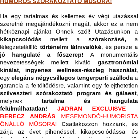
HUMOROS SZÓRAKOZTATÓ MŰSORA!
Ha egy tartalmas és kellemes év végi utazással
szeretné megajándékozni magát, akkor ez a nem
hétköznapi ajánlat Önnek szól! Utazásunkon a
kikapcsolódás
mellett a
szórakozásé,
a
lélegzetelállító
történelmi látnivalóké
, és persze 
jó hangulaté a főszerep!
A monumentáli
nevezetességek mellett kiváló
gasztronómiai
kínálat
,
ingyenes wellness-részleg használat
egy
elegáns
négycsillagos tengerparti szálloda
garancia a feltöltődésre, valamint egy felejthetetlen
szilveszteri szórakoztató program és gálaest
,
melynek
tartalma és hangulat
felülmúlhatatlan!
JADRAN EXCLUISVE
BERECZ ANDRÁS
MESEMONDÓ-HUMORISTA
ÖNÁLLÓ MŰSORA!
Csatlakozzon hozzánk, és
zárja az évet pihenéssel, kikapcsolódással és