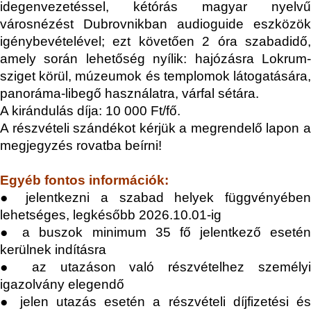
idegenvezetéssel, kétórás magyar nyelvű
városnézést Dubrovnikban audioguide eszközök
igénybevételével; ezt követően 2 óra szabadidő,
amely során lehetőség nyílik: hajózásra Lokrum-
sziget körül, múzeumok és templomok látogatására,
panoráma-libegő használatra, várfal sétára
.
A kirándulás díja: 10 000 Ft/fő.
A részvételi szándékot kérjük a megrendelő lapon a
megjegyzés rovatba beírni!
Egyéb fontos információk:
● jelentkezni a szabad helyek függvényében
lehetséges, legkésőbb 2026.10.01-ig
● a buszok minimum 35 fő jelentkező esetén
kerülnek indításra
● az utazáson való részvételhez személyi
igazolvány elegendő
● jelen utazás esetén a részvételi díjfizetési és