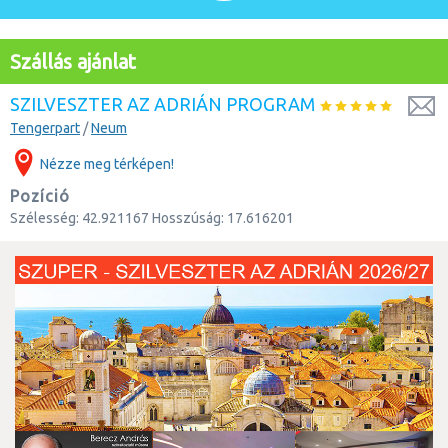
Szállás ajánlat
SZILVESZTER AZ ADRIÁN PROGRAM
Tengerpart
/
Neum
Nézze meg térképen!
Pozíció
Szélesség:
42.921167
Hosszúság:
17.616201