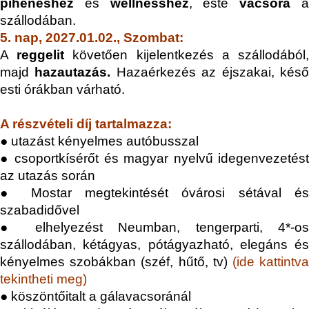
pihenéshez
és
wellnesshez
, este
vacsora
szállodában.
5. nap, 2027.01.02., Szombat:
A
reggelit
követően kijelentkezés a szállodából
majd
hazautazás.
Hazaérkezés az éjszakai, kés
esti órákban várható.
A részvételi díj tartalmazza:
● utazást kényelmes autóbusszal
● csoportkísérőt és magyar nyelvű idegenvezetést
az utazás során
● Mostar megtekintését óvárosi sétával és
szabadidővel
● elhelyezést Neumban, tengerparti, 4*-os
szállodában, kétágyas, pótágyazható, elegáns és
kényelmes szobákban (széf, hűtő, tv)
(
ide kattintv
tekintheti meg
)
● köszöntőitalt a gálavacsoránál