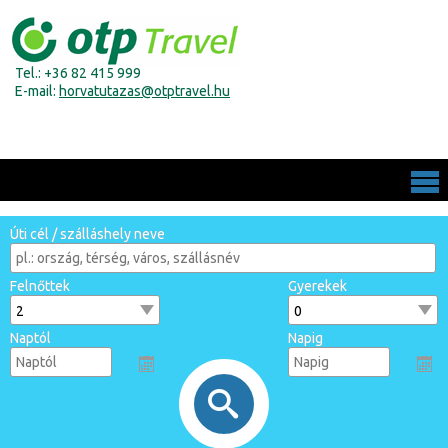
Tel.: +36 82 415 999
E-mail:
horvatutazas@otptravel.hu
Úti cél / szálláshely neve
Felnőttek
Gyerekek
Naptól
Napig