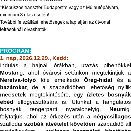
*Kisbuszos transzfer Budapestre vagy az M6 autópályára,
minimum 8 utas esetén!
További felszállási lehetőségek a lap alján az útvonal
leírásoknál olvashatók!
PROGRAM:
1. nap, 2026.12.29., Kedd:
Indulás a hajnali órákban, utazás pihenőkkel
Mostar
ig, ahol óvárosi sétánkon megtekintjük a
Neretva-folyó
fölé emelkedő
Öreg-hidat
és a
bazárokat
, de a szabadidőben lehetőség nyílik
mecsetek
megtekintésére, egy
ízletes bosnyák
ebéd
elfogyasztására is. Utunkat a hangulatos
bosnyák tengerparti nyaralóhelyig,
Neum
ig
folytatjuk, ahol az érkezés után a
négycsillagos
szállodai
szobák átvételét követően
szabadidő ál