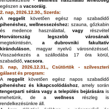
rendelkezésre -
wellness használati lehetőség
egészen a
vacsoráig
.
2. nap, 2026.12.30., Szerda:
A
reggelit
követően egész nap szabadid
pihenéshez, wellnessezéshez:
szauna, gőzkabi
és medence használattal,
vagy
részvétel
Horvátország legszebb városának
megtekintésén,
a dubrovniki fakultatív
kiránduláson
, magyar nyelvű városnézéssel.
Visszaérkezés a szállodába 17 óra körül,
szabadidő,
vacsora
.
3. nap, 2026.12.31., Csütörtök - szilveszteri
gálaest és program:
A
reggelit
követően egész napos szabadidő
pihenéshez és kikapcsolódáshoz
, amely során
tengerparti sétára vagy a település bejárására
is
mehetünk, de a
wellness
részleg i
rendelkezésünkre áll.