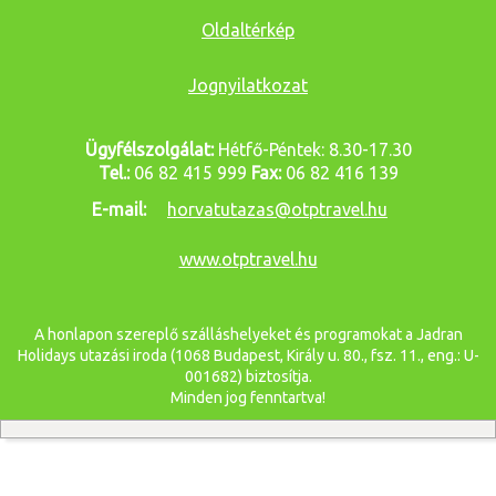
Oldaltérkép
Jognyilatkozat
Ügyfélszolgálat:
Hétfő-Péntek: 8.30-17.30
Tel.:
06 82 415 999
Fax:
06 82 416 139
E-mail:
horvatutazas@otptravel.hu
www.otptravel.hu
A honlapon szereplő szálláshelyeket és programokat a Jadran
Holidays utazási iroda (1068 Budapest, Király u. 80., fsz. 11., eng.: U-
001682) biztosítja.
Minden jog fenntartva!